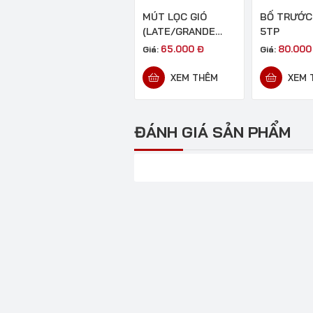
MÚT LỌC GIÓ
BỐ TRƯỚC
(LATE/GRANDE
5TP
2019)
65.000
Đ
80.00
Giá:
Giá:
XEM THÊM
XEM 
ĐÁNH GIÁ SẢN PHẨM