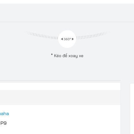
* Kéo để xoay xe
maha
0P9