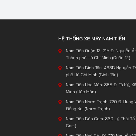
HỆ THỐNG XE MÁY NAM TIẾN
Nam Tiến Quận 12: 21A Đ. Nguyễn Ản
Thành phố Hồ Chí Minh (Quận 12).
Nam Tiến Bình Tân: 463B Nguyễn Th
phố Hồ Chí Minh (Bình Tân).
Nam Tiến Hóc Môn: 385 Đ. Tô Ký, X
Minh (Hóc Môn).
Nam Tiến Nhơn Trạch: 720 Đ. Hùng 
Đồng Nai (Nhơn Trạch).
Nam Tiến Bến Cam: 360 Lý Thái Tổ,
Cam).
Nam Tiến Nhà Bè: Số 770 Nguyễn Vă