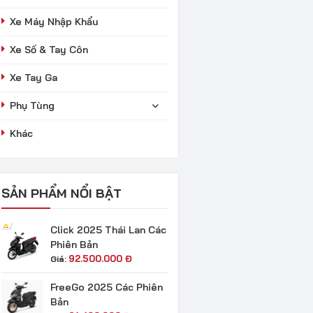
Xe Máy Nhập Khẩu
Xe Số & Tay Côn
Xe Tay Ga
Phụ Tùng
Khác
SẢN PHẨM NỔI BẬT
Click 2025 Thái Lan Các
Phiên Bản
92.500.000
Đ
Giá:
FreeGo 2025 Các Phiên
Bản