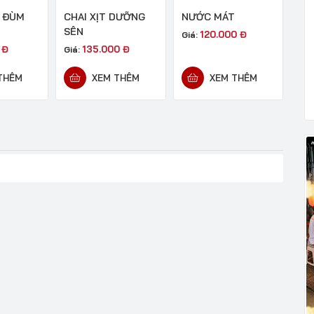
 ĐÙM
CHAI XỊT DƯỠNG
NƯỚC MÁT
SÊN
120.000
Đ
Giá:
0
Đ
135.000
Đ
Giá:
THÊM
XEM THÊM
XEM THÊM