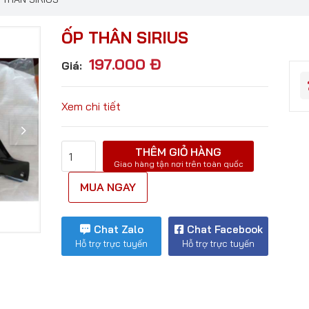
ỐP THÂN SIRIUS
197.000
Đ
Giá:
Xem chi tiết
THÊM GIỎ HÀNG
Giao hàng tận nơi trên toàn quốc
MUA NGAY
Chat Zalo
Chat Facebook
Hỗ trợ trực tuyến
Hỗ trợ trực tuyến