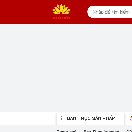
DANH MỤC SẢN PHẨM
Trang chủ
-
Phụ Tùng Yamaha
-
ỐP