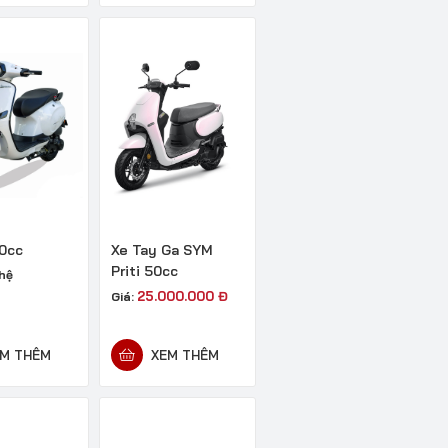
0cc
Xe Tay Ga SYM
Priti 50cc
 hệ
25.000.000
Đ
Giá:
M THÊM
XEM THÊM