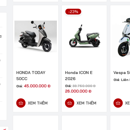
-23%
c
n
HONDA TODAY
Honda ICON E
Vespa 5
50CC
2026
Giá:
Liên
n
45.000.000
Đ
Giá:
Giá:
33.750.000
Đ
26.000.000
Đ
XEM THÊM
XEM THÊM
XE