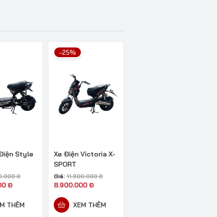
-25%
Điện Style
Xe Điện Victoria X-
SPORT
Giá:
0.000
Đ
11.900.000
Đ
00
Đ
8.900.000
Đ
M THÊM
XEM THÊM