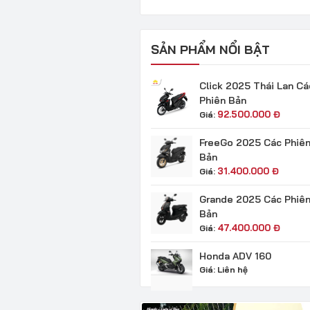
SẢN PHẨM NỔI BẬT
Click 2025 Thái Lan Cá
Phiên Bản
92.500.000
Đ
Giá:
FreeGo 2025 Các Phiê
Bản
31.400.000
Đ
Giá:
Grande 2025 Các Phiê
Bản
47.400.000
Đ
Giá:
Honda ADV 160
Giá:
Liên hệ