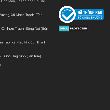
ã Hóc Môn, Thành phố Hồ Chí
Vương, Xã Nhơn Trạch, Tỉnh
 Xã Nhơn Trạch, Đồng Nai (Bến
n Tạo, Xã Hiệp Phước, Thành
Giuộc, Tây Ninh (Tân Kim).
m