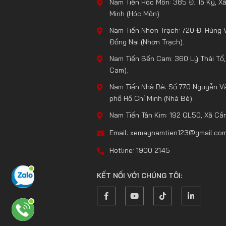
Nam Tiến Hóc Môn: 385 Đ. Tô Ký, X
Minh (Hóc Môn).
Nam Tiến Nhơn Trạch: 720 Đ. Hùng 
Đồng Nai (Nhơn Trạch).
Nam Tiến Bến Cam: 360 Lý Thái Tổ,
Cam).
Nam Tiến Nhà Bè: Số 770 Nguyễn Vă
phố Hồ Chí Minh (Nhà Bè).
Nam Tiến Tân Kim: 192 QL50, Xã Cần 
Email: xemaynamtien123@gmail.co
Hotline: 1900 2145
KẾT NỐI VỚI CHÚNG TÔI: