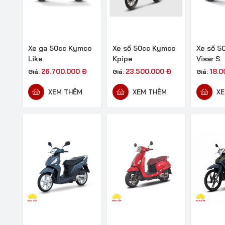
Xe ga 50cc Kymco
Xe số 50cc Kymco
Xe số 5
Like
Kpipe
Visar S
26.700.000
Đ
23.500.000
Đ
18.
Giá:
Giá:
Giá:
XEM THÊM
XEM THÊM
XE