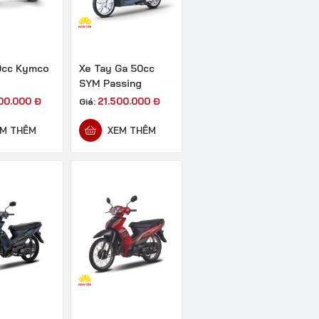
0cc Kymco
Xe Tay Ga 50cc
SYM Passing
000.000
Đ
21.500.000
Đ
Giá:
M THÊM
XEM THÊM