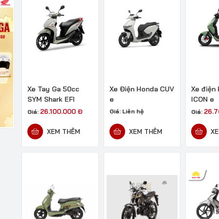
Xe Tay Ga 50cc
Xe Điện Honda CUV
Xe điện
SYM Shark EFI
e
ICON e
26.100.000
Đ
Giá:
Liên hệ
26.
Giá:
Giá:
XEM THÊM
XEM THÊM
XE