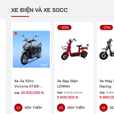
XE ĐIỆN VÀ XE 50CC
-45%
-31%
Xe Ga 50cc
Xe Đạp Điện
Xe Máy 
Victoria AT88-
LENINH
Racing
Royal
22.000.000
Đ
Giá:
Giá:
Giá:
6.600.000
Đ
9.80
3.600.000
Đ
6.800.0
XEM THÊM
XEM THÊM
XE