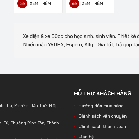
XEM THÊM
XEM THÊM
Xe điện & xe 50cc cho học sinh, sinh viên. Thiết kế 
Nhiều mẫu YADEA, Espero, Ally… Giá tốt, trả góp tạ
HỖ TRỢ KHÁCH HÀNG
h Thủ, Phường Tân Thới Hiệp,
Hướng dẫn mua hàng
Chính sách vận chuyển
ị Tú, Phường Bình Tân, Thành
Chính sách thanh toán
Liên hệ