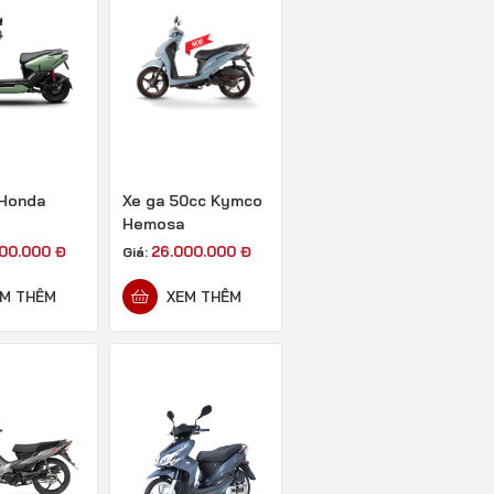
 Honda
Xe ga 50cc Kymco
Hemosa
700.000
Đ
26.000.000
Đ
Giá:
M THÊM
XEM THÊM