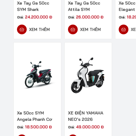
Xe Tay Ga 50cc
Xe Tay Ga 50cc
Xe 50cc
SYM Shark
Attila SYM
Elegant
24.200.000
Đ
26.000.000
Đ
18.
Giá:
Giá:
Giá:
XEM THÊM
XEM THÊM
XE
Xe 50cc SYM
XE ĐIỆN YAMAHA
Angela Phanh Cơ
NEO’s 2026
18.500.000
Đ
49.000.000
Đ
Giá:
Giá: