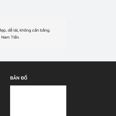
đẹp, dễ lái, không cần bằng.
i Nam Tiến.
BẢN ĐỒ