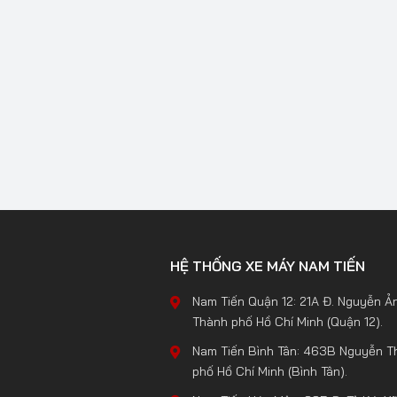
HỆ THỐNG XE MÁY NAM TIẾN
Nam Tiến Quận 12: 21A Đ. Nguyễn Ản
Thành phố Hồ Chí Minh (Quận 12).
Nam Tiến Bình Tân: 463B Nguyễn Th
phố Hồ Chí Minh (Bình Tân).