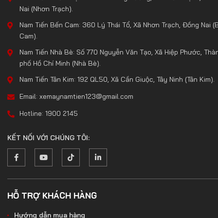
Nai (Nhơn Trạch).
Nam Tiến Bến Cam: 360 Lý Thái Tổ, Xã Nhơn Trạch, Đồng Nai (
Cam).
Nam Tiến Nhà Bè: Số 770 Nguyễn Văn Tạo, Xã Hiệp Phước, Thà
phố Hồ Chí Minh (Nhà Bè).
Nam Tiến Tân Kim: 192 QL50, Xã Cần Giuộc, Tây Ninh (Tân Kim).
Email: xemaynamtien123@gmail.com
Hotline: 1900 2145
KẾT NỐI VỚI CHÚNG TÔI:
HỖ TRỢ KHÁCH HÀNG
Hướng dẫn mua hàng