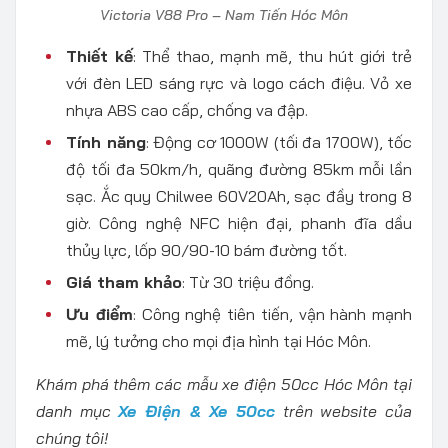
Victoria V88 Pro – Nam Tiến Hóc Môn
Thiết kế
: Thể thao, mạnh mẽ, thu hút giới trẻ
với đèn LED sáng rực và logo cách điệu. Vỏ xe
nhựa ABS cao cấp, chống va đập.
Tính năng
: Động cơ 1000W (tối đa 1700W), tốc
độ tối đa 50km/h, quãng đường 85km mỗi lần
sạc. Ắc quy Chilwee 60V20Ah, sạc đầy trong 8
giờ. Công nghệ NFC hiện đại, phanh đĩa dầu
thủy lực, lốp 90/90-10 bám đường tốt.
Giá tham khảo
: Từ 30 triệu đồng.
Ưu điểm
: Công nghệ tiên tiến, vận hành mạnh
mẽ, lý tưởng cho mọi địa hình tại Hóc Môn.
Khám phá thêm các mẫu xe điện 50cc Hóc Môn tại
danh mục
Xe Điện & Xe 50cc
trên website của
chúng tôi!