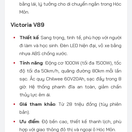
bằng lái, lý tưởng cho di chuyển ngắn trong Hóc
Môn.
Victoria V89
Thiết kế
: Sang trọng, tinh tế, phù hợp với người
đi làm và học sinh. Đèn LED hiện đại, vỏ xe bằng
nhựa ABS chống xước.
Tính năng
: Động cơ 1000W (tối đa 1500W), tốc
độ tối đa 50km/h, quãng đường 80km mỗi lần
sạc. Ắc quy Chilwee 60V20Ah, sạc đầy trong 8
giờ. Hệ thống phanh đĩa an toàn, giảm chấn
thủy lực êm ái.
Giá tham khảo
: Từ 28 triệu đồng (tùy phiên
bản).
Ưu điểm
: Độ bền cao, thiết kế thanh lịch, phù
hợp với giao thông đô thị và ngoại ô Hóc Môn.