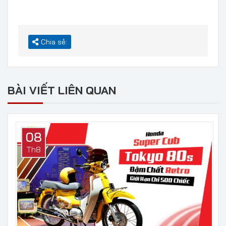
Chia sẻ:
BÀI VIẾT LIÊN QUAN
08
Th8