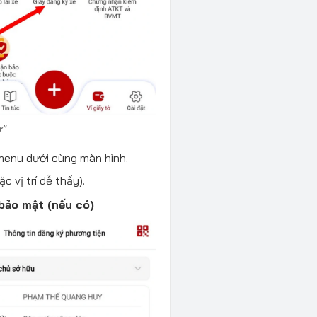
ờ”
 menu dưới cùng màn hình.
 vị trí dễ thấy).
bảo mật (nếu có)