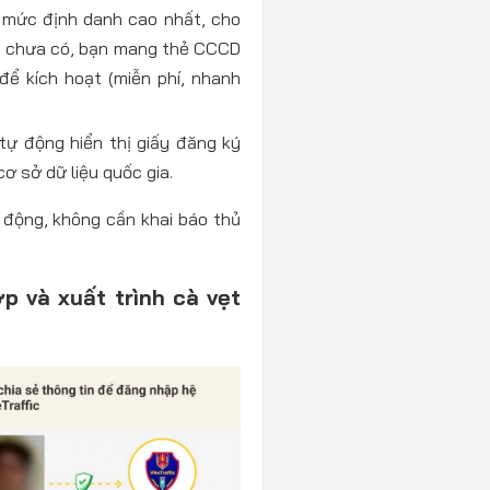
à mức định danh cao nhất, cho
ếu chưa có, bạn mang thẻ CCCD
ể kích hoạt (miễn phí, nhanh
 tự động hiển thị giấy đăng ký
ơ sở dữ liệu quốc gia.
ự động, không cần khai báo thủ
p và xuất trình cà vẹt