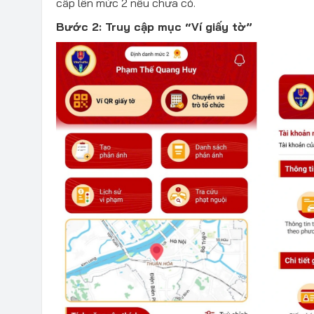
cấp lên mức 2 nếu chưa có.
Bước 2: Truy cập mục “Ví giấy tờ”