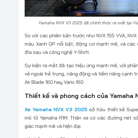
Yamaha NVX V3 2025 đã chính thức ra mắt tại V
So với các phiên bản trước như NVX 155 VVA, NVX
màu Xanh GP nổi bật, động cơ mạnh mẽ, và các 
đĩa sau và công nghệ Y-Shift.
Sự kiện ra mắt đã tạo hiệu ứng mạnh mẽ, với phản
vẻ ngoài trẻ trung, năng động và tiềm năng cạnh t
Air Blade 160 hay Vario 160.
Thiết kế và phong cách của Yamaha
Xe Yamaha NVX V3 2025
sở hữu thiết kế Supe
mô tô Yamaha R1M. Thân xe có các đường nét sắ
giác mạnh mẽ và hiện đại.