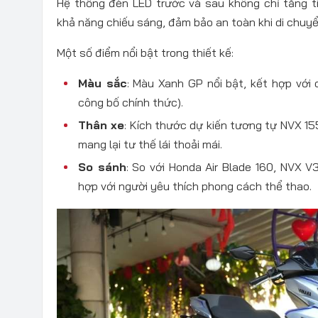
Hệ thống đèn LED trước và sau không chỉ tăng t
khả năng chiếu sáng, đảm bảo an toàn khi di chuyển
Một số điểm nổi bật trong thiết kế:
Màu sắc
: Màu Xanh GP nổi bật, kết hợp với
công bố chính thức).
Thân xe
: Kích thước dự kiến tương tự NVX 155
mang lại tư thế lái thoải mái.
So sánh
: So với Honda Air Blade 160, NVX V
hợp với người yêu thích phong cách thể thao.