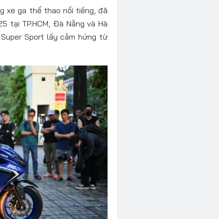
g xe ga thể thao nổi tiếng, đã
25 tại TP.HCM, Đà Nẵng và Hà
ế Super Sport lấy cảm hứng từ