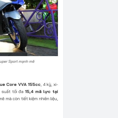
Super Sport mạnh mẽ
ue Core VVA 155cc
, 4 kỳ, xi-
g suất tối đa
15,4 mã lực tại
ẽ mà còn tiết kiệm nhiên liệu,