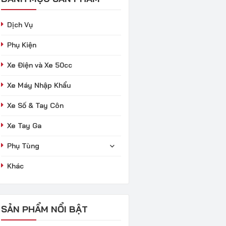
Dịch Vụ
Phụ Kiện
Xe Điện và Xe 50cc
Xe Máy Nhập Khẩu
Xe Số & Tay Côn
Xe Tay Ga
Phụ Tùng
Khác
SẢN PHẨM NỔI BẬT