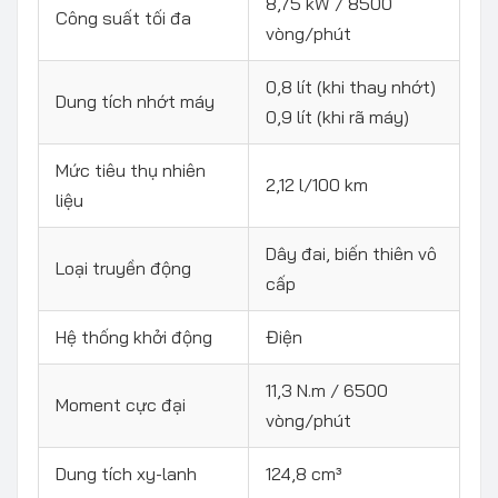
8,75 kW / 8500
Công suất tối đa
vòng/phút
0,8 lít (khi thay nhớt)
Dung tích nhớt máy
0,9 lít (khi rã máy)
Mức tiêu thụ nhiên
2,12 l/100 km
liệu
Dây đai, biến thiên vô
Loại truyền động
cấp
Hệ thống khởi động
Điện
11,3 N.m / 6500
Moment cực đại
vòng/phút
Dung tích xy-lanh
124,8 cm³