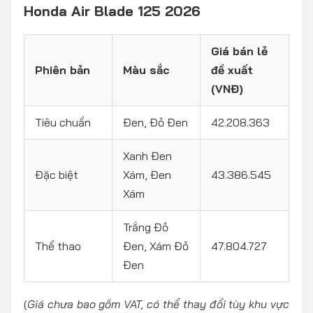
Honda Air Blade 125 2026
Giá bán lẻ
Phiên bản
Màu sắc
đề xuất
(VNĐ)
Tiêu chuẩn
Đen, Đỏ Đen
42.208.363
Xanh Đen
Đặc biệt
Xám, Đen
43.386.545
Xám
Trắng Đỏ
Thể thao
Đen, Xám Đỏ
47.804.727
Đen
(
Giá chưa bao gồm VAT, có thể thay đổi tùy khu vực