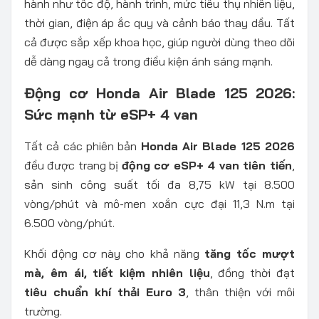
hành như tốc độ, hành trình, mức tiêu thụ nhiên liệu,
thời gian, điện áp ắc quy và cảnh báo thay dầu. Tất
cả được sắp xếp khoa học, giúp người dùng theo dõi
dễ dàng ngay cả trong điều kiện ánh sáng mạnh.
Động cơ Honda Air Blade 125 2026:
Sức mạnh từ eSP+ 4 van
Tất cả các phiên bản
Honda Air Blade 125 2026
đều được trang bị
động cơ eSP+ 4 van tiên tiến
,
sản sinh công suất tối đa 8,75 kW tại 8.500
vòng/phút và mô-men xoắn cực đại 11,3 N.m tại
6.500 vòng/phút.
Khối động cơ này cho khả năng
tăng tốc mượt
mà, êm ái, tiết kiệm nhiên liệu
, đồng thời đạt
tiêu chuẩn khí thải Euro 3
, thân thiện với môi
trường.