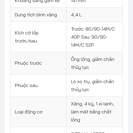
Khoảng sáng gầm xe
141 mm
Dung tích bình xăng
4,4 L
Trước: 80/90-14M/C
Kích cỡ lốp
40P Sau: 90/90-
trước/sau
14M/C 52P
Ống lồng, giảm chấn
Phuộc trước
thủy lực
Lò xo trụ, giảm chấn
Phuộc sau
thủy lực
Xăng, 4 kỳ, 1 xi-lanh,
Loại động cơ
làm mát bằng chất
lỏng