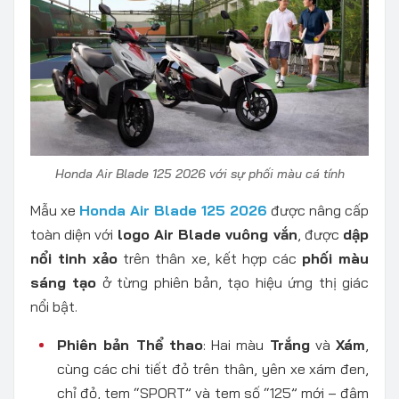
Honda Air Blade 125 2026 với sự phối màu cá tính
Mẫu xe
Honda Air Blade 125 2026
được nâng cấp
toàn diện với
logo Air Blade vuông vắn
, được
dập
nổi tinh xảo
trên thân xe, kết hợp các
phối màu
sáng tạo
ở từng phiên bản, tạo hiệu ứng thị giác
nổi bật.
Phiên bản Thể thao
: Hai màu
Trắng
và
Xám
,
cùng các chi tiết đỏ trên thân, yên xe xám đen,
chỉ đỏ, tem “SPORT” và tem số “125” mới – đậm