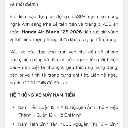
và thời điểm.
)
Với diện mạo đột phá, động cơ eSP+ mạnh mẽ, công
nghệ Ánh sáng Pha Lê tiên tiến và trang bị ABS an
toàn,
Honda Air Blade 125 2026
tiếp tục giữ vững
vị thế biểu tượng trong phân khúc tay ga tầm trung.
Mẫu xe này đáp ứng trọn vẹn nhu cầu về phong
cách, hiệu năng và tiện ích của người dùng Việt hiện
đại – đặc biệt là những ai yêu thích sự năng động,
bền bỉ và tinh tế trong từng chi tiết. Liên hệ ngay
hotline 1900 2145 để đặt xe.
HỆ THỐNG XE MÁY NAM TIẾN
Nam Tiến Quận 12: 21A Đ. Nguyễn Ảnh Thủ – Hiệp
Thành – Quận 12 – Hồ Chí Minh.
Nam Tiến Bình Tân: 463B Nguyễn Thị Tú – Bình