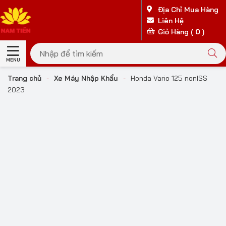
Địa Chỉ Mua Hàng
Liên Hệ
Giỏ Hàng (
0
)
MENU
Trang chủ
-
Xe Máy Nhập Khẩu
-
Honda Vario 125 nonISS
2023