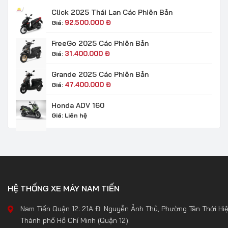
Click 2025 Thái Lan Các Phiên Bản
92.500.000
Đ
Giá:
FreeGo 2025 Các Phiên Bản
31.400.000
Đ
Giá:
Grande 2025 Các Phiên Bản
47.400.000
Đ
Giá:
Honda ADV 160
Giá:
Liên hệ
HỆ THỐNG XE MÁY NAM TIẾN
Nam Tiến Quận 12: 21A Đ. Nguyễn Ảnh Thủ, Phường Tân Thới Hiệ
Thành phố Hồ Chí Minh (Quận 12).