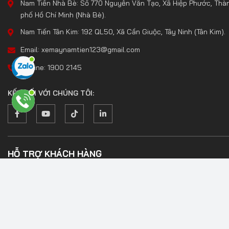
Nam Tiến Nhà Bè: Số 770 Nguyễn Văn Tạo, Xã Hiệp Phước, Thà
phố Hồ Chí Minh (Nhà Bè).
Nam Tiến Tân Kim: 192 QL50, Xã Cần Giuộc, Tây Ninh (Tân Kim).
Email: xemaynamtien123@gmail.com
Hotline: 1900 2145
KẾT NỐI VỚI CHÚNG TÔI:
HỖ TRỢ KHÁCH HÀNG
Hướng dẫn mua hàng
Chính sách vận chuyển
Chính sách thanh toán
Liên hệ