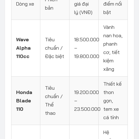
Dòng xe
giá đại
điểm nổi
bản
lý (VNĐ)
bật
Vành
nan hoa,
Wave
Tiêu
18.500.000
phanh
Alpha
chuẩn /
–
cơ, tiết
110cc
Đặc biệt
19.800.000
kiệm
xăng
Thiết kế
Tiêu
Honda
19.200.000
thon
chuẩn /
Blade
–
gọn,
Thể
110
23.500.000
tem xe
thao
cá tính
Hệ