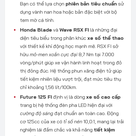
Bạn có thể lựa chọn
phiên bản tiêu chuẩn
sử
dụng vành nan hoa hoặc bản đặc biệt với bộ
tem mờ cá tính.
Honda Blade
và
Wave RSX FI
là những đại
diện tiêu biểu trong phân khúc
xe số thể thao
với thiết kế khí động học mạnh mẽ. RSX FI sở
hữu
mô-men xoắn cực đại
8,7 Nm tại 7.000
vòng/phút giúp xe vận hành linh hoạt trong đô
thị đông đúc. Hệ thống phun xăng điện tử giúp
tiết kiệm nhiên liệu vượt trội, đạt mức tiêu thụ
chỉ khoảng 1,56 lít/100km.
Future 125 FI
định vị là dòng
xe số cao cấp
trang bị hệ thống đèn pha LED hiện đại với
cường độ sáng
đạt chuẩn an toàn cao. Động
cơ 125cc của xe có
tỉ số nén
10,0:1, mang lại trải
nghiệm lái đầm chắc và khả năng
tiết kiệm