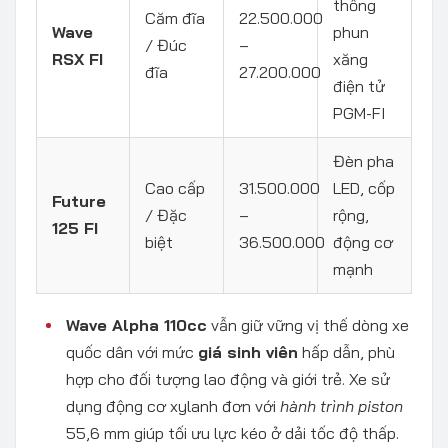
thống
Căm đĩa
22.500.000
Wave
phun
/ Đúc
–
RSX FI
xăng
đĩa
27.200.000
điện tử
PGM-FI
Đèn pha
Cao cấp
31.500.000
LED, cốp
Future
/ Đặc
–
rộng,
125 FI
biệt
36.500.000
động cơ
mạnh
Wave Alpha 110cc
vẫn giữ vững vị thế dòng xe
quốc dân với mức
giá sinh viên
hấp dẫn, phù
hợp cho đối tượng lao động và giới trẻ. Xe sử
dụng động cơ xylanh đơn với
hành trình piston
55,6 mm giúp tối ưu lực kéo ở dải tốc độ thấp.