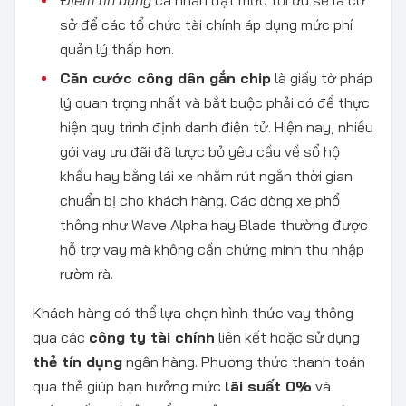
Điểm tín dụng
cá nhân đạt mức tối ưu sẽ là cơ
sở để các tổ chức tài chính áp dụng mức phí
quản lý thấp hơn.
Căn cước công dân gắn chip
là giấy tờ pháp
lý quan trọng nhất và bắt buộc phải có để thực
hiện quy trình định danh điện tử. Hiện nay, nhiều
gói vay ưu đãi đã lược bỏ yêu cầu về sổ hộ
khẩu hay bằng lái xe nhằm rút ngắn thời gian
chuẩn bị cho khách hàng. Các dòng xe phổ
thông như Wave Alpha hay Blade thường được
hỗ trợ vay mà không cần chứng minh thu nhập
rườm rà.
Khách hàng có thể lựa chọn hình thức vay thông
qua các
công ty tài chính
liên kết hoặc sử dụng
thẻ tín dụng
ngân hàng. Phương thức thanh toán
qua thẻ giúp bạn hưởng mức
lãi suất 0%
và