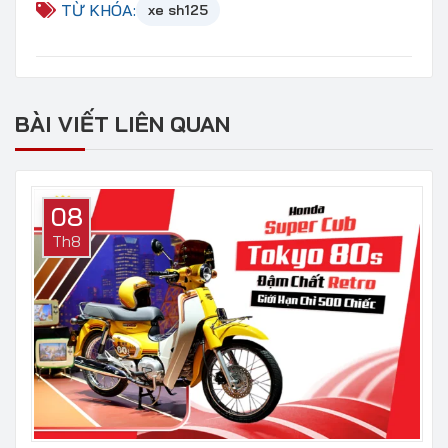
TỪ KHÓA:
xe sh125
BÀI VIẾT LIÊN QUAN
08
Th8