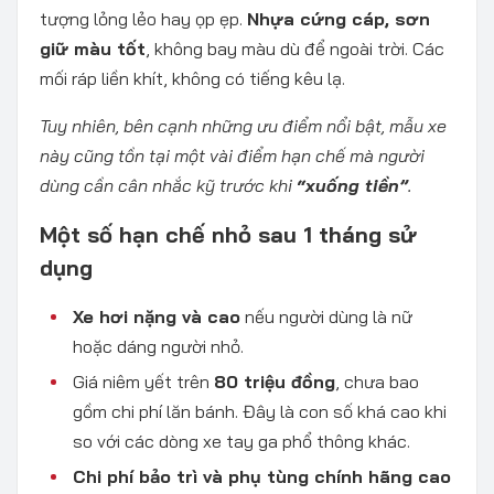
tượng lỏng lẻo hay ọp ẹp.
Nhựa cứng cáp, sơn
giữ màu tốt
, không bay màu dù để ngoài trời. Các
mối ráp liền khít, không có tiếng kêu lạ.
Tuy nhiên, bên cạnh những ưu điểm nổi bật, mẫu xe
này cũng tồn tại một vài điểm hạn chế mà người
dùng cần cân nhắc kỹ trước khi
“xuống tiền”
.
Một số hạn chế nhỏ sau 1 tháng sử
dụng
Xe hơi nặng và cao
nếu người dùng là nữ
hoặc dáng người nhỏ.
Giá niêm yết trên
80 triệu đồng
, chưa bao
gồm chi phí lăn bánh. Đây là con số khá cao khi
so với các dòng xe tay ga phổ thông khác.
Chi phí bảo trì và phụ tùng chính hãng cao