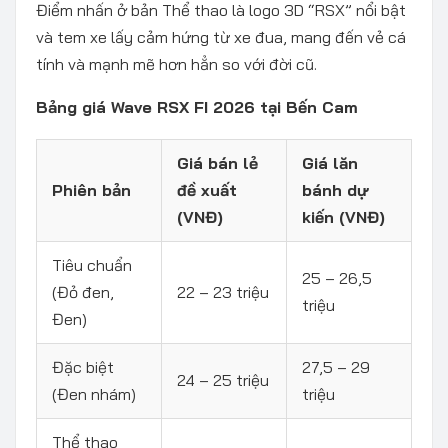
Điểm nhấn ở bản Thể thao là logo 3D “RSX” nổi bật
và tem xe lấy cảm hứng từ xe đua, mang đến vẻ cá
tính và mạnh mẽ hơn hẳn so với đời cũ.
Bảng giá Wave RSX FI 2026 tại Bến Cam
Giá bán lẻ
Giá lăn
Phiên bản
đề xuất
bánh dự
(VNĐ)
kiến (VNĐ)
Tiêu chuẩn
25 – 26,5
(Đỏ đen,
22 – 23 triệu
triệu
Đen)
Đặc biệt
27,5 – 29
24 – 25 triệu
(Đen nhám)
triệu
Thể thao