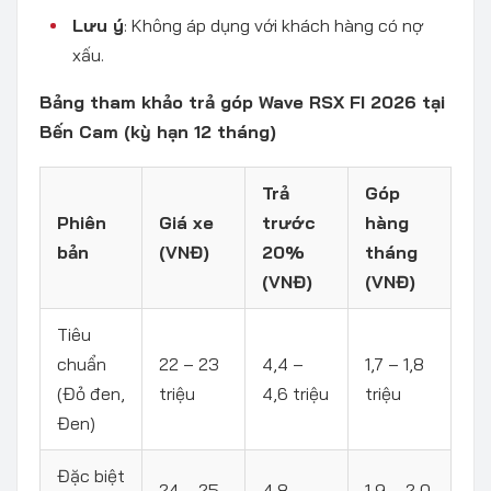
Lưu ý
: Không áp dụng với khách hàng có nợ
xấu.
Bảng tham khảo trả góp Wave RSX FI 2026 tại
Bến Cam (kỳ hạn 12 tháng)
Trả
Góp
Phiên
Giá xe
trước
hàng
bản
(VNĐ)
20%
tháng
(VNĐ)
(VNĐ)
Tiêu
chuẩn
22 – 23
4,4 –
1,7 – 1,8
(Đỏ đen,
triệu
4,6 triệu
triệu
Đen)
Đặc biệt
24 – 25
4,8 –
1,9 – 2,0