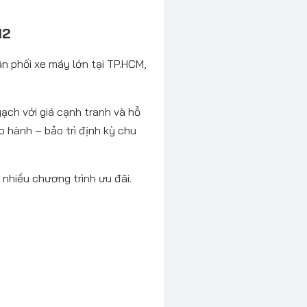
12
n phối xe máy lớn tại TP.HCM,
ạch với giá cạnh tranh và hỗ
o hành – bảo trì định kỳ chu
, nhiều chương trình ưu đãi.