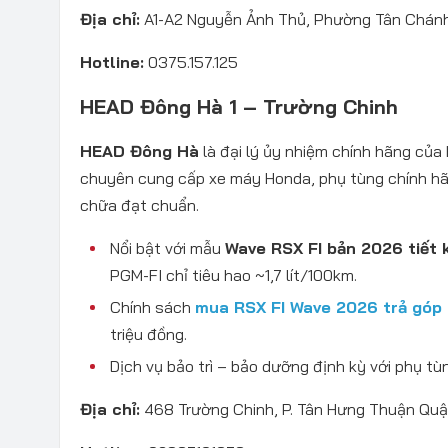
Địa chỉ:
A1-A2 Nguyễn Ảnh Thủ, Phường Tân Chánh H
Hotline:
0375.157.125
HEAD Đông Hà 1 – Trường Chinh
HEAD Đông Hà
là đại lý ủy nhiệm chính hãng của
chuyên cung cấp xe máy Honda, phụ tùng chính hã
chữa đạt chuẩn.
Nổi bật với mẫu
Wave RSX FI bản 2026 tiết 
PGM-FI chỉ tiêu hao ~1,7 lít/100km.
Chính sách
mua RSX FI Wave 2026 trả góp
triệu đồng.
Dịch vụ bảo trì – bảo dưỡng định kỳ với phụ tù
Địa chỉ:
468 Trường Chinh, P. Tân Hưng Thuận Quậ