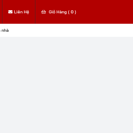
Liên Hệ
Giỏ Hàng (
0
)
n nhà