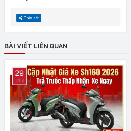
Chia sẻ:
BÀI VIẾT LIÊN QUAN
29
Th12