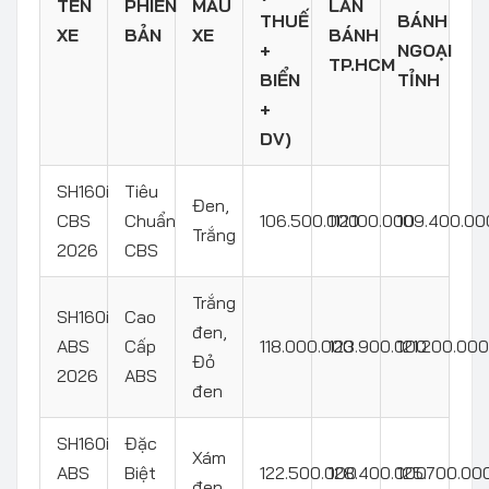
TÊN
PHIÊN
MÀU
LĂN
THUẾ
BÁNH
XE
BẢN
XE
BÁNH
+
NGOẠI
TP.HCM
BIỂN
TỈNH
+
DV)
SH160i
Tiêu
Đen,
CBS
Chuẩn
106.500.000
112.100.000
109.400.00
Trắng
2026
CBS
Trắng
SH160i
Cao
đen,
ABS
Cấp
118.000.000
123.900.000
121.200.000
Đỏ
2026
ABS
đen
SH160i
Đặc
Xám
ABS
Biệt
122.500.000
128.400.000
125.700.00
đen