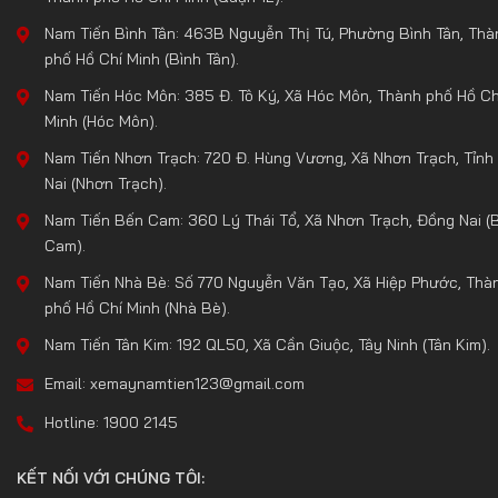
Nam Tiến Bình Tân: 463B Nguyễn Thị Tú, Phường Bình Tân, Thà
phố Hồ Chí Minh (Bình Tân).
Nam Tiến Hóc Môn: 385 Đ. Tô Ký, Xã Hóc Môn, Thành phố Hồ Ch
Minh (Hóc Môn).
Nam Tiến Nhơn Trạch: 720 Đ. Hùng Vương, Xã Nhơn Trạch, Tỉnh
Nai (Nhơn Trạch).
Nam Tiến Bến Cam: 360 Lý Thái Tổ, Xã Nhơn Trạch, Đồng Nai (
Cam).
Nam Tiến Nhà Bè: Số 770 Nguyễn Văn Tạo, Xã Hiệp Phước, Thà
phố Hồ Chí Minh (Nhà Bè).
Nam Tiến Tân Kim: 192 QL50, Xã Cần Giuộc, Tây Ninh (Tân Kim).
Email: xemaynamtien123@gmail.com
Hotline: 1900 2145
KẾT NỐI VỚI CHÚNG TÔI: