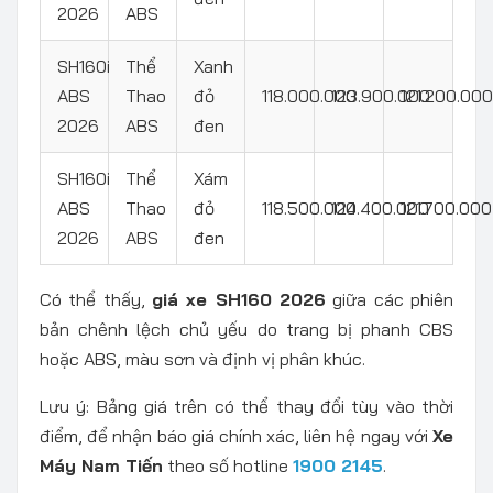
2026
ABS
SH160i
Thể
Xanh
ABS
Thao
đỏ
118.000.000
123.900.000
121.200.000
2026
ABS
đen
SH160i
Thể
Xám
ABS
Thao
đỏ
118.500.000
124.400.000
121.700.000
2026
ABS
đen
Có thể thấy,
giá xe SH160 2026
giữa các phiên
bản chênh lệch chủ yếu do trang bị phanh CBS
hoặc ABS, màu sơn và định vị phân khúc.
Lưu ý: Bảng giá trên có thể thay đổi tùy vào thời
điểm, để nhận báo giá chính xác, liên hệ ngay với
Xe
Máy Nam Tiến
theo số hotline
1900 2145
.