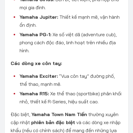
mọi gia đình.
Yamaha Jupiter:
Thiết kế mạnh mẽ, vận hành
ổn định.
Yamaha PG-1:
Xe số việt dã (adventure cub),
phong cách độc đáo, linh hoạt trên nhiều địa
hình.
Các dòng xe côn tay:
Yamaha Exciter:
“Vua côn tay” đường phố,
thể thao, mạnh mẽ.
Yamaha R15:
Xe thể thao (sportbike) phân khối
nhỏ, thiết kế R-Series, hiệu suất cao.
Đặc biệt,
Yamaha Town Nam Tiến
thường xuyên
cập nhật
phiên bản đặc biệt
và các dòng xe nhập
khẩu (nếu có chính sách) để mang đến những lựa