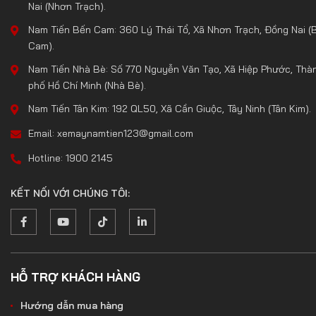
Nai (Nhơn Trạch).
Nam Tiến Bến Cam: 360 Lý Thái Tổ, Xã Nhơn Trạch, Đồng Nai (
Cam).
Nam Tiến Nhà Bè: Số 770 Nguyễn Văn Tạo, Xã Hiệp Phước, Thà
phố Hồ Chí Minh (Nhà Bè).
Nam Tiến Tân Kim: 192 QL50, Xã Cần Giuộc, Tây Ninh (Tân Kim).
Email: xemaynamtien123@gmail.com
Hotline: 1900 2145
KẾT NỐI VỚI CHÚNG TÔI:
HỖ TRỢ KHÁCH HÀNG
Hướng dẫn mua hàng