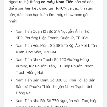
Ngoài ra, hệ thống
xe máy Nam Tiến
còn có các
điểm bán liên kết khác tại TP.HCM và các tỉnh lân
cận, đảm bảo bạn luôn tìm thấy showroom gần
nhất.
Nam Tiến Quận 12 : Số 21A Nguyễn Ảnh Thủ,
KP2, Phường Hiệp Thành, Quận 12, TP.HCM.
Nam Tiến Hóc Môn : Số 385 Tô Ký, Ấp Mới 1, Tân
Xuân, Hóc Môn, TP.HCM
Nam Tiến Nhơn Trạch: Số 720 Đường Hùng
Vương, KP. Phước Hiệp, TT. Hiệp Phước, Nhơn
Trạch, Đồng Nai
Nam Tiến Bến Cam: Số 360 Lý Thái Tổ, ấp Bến
Sắn, xã Phước Thiền, huyện Nhơn Trạch, tỉnh
Đồng Nai.
Nam Tiến Nhà Bè: Số 770 Nguyễn Văn Tạo, Hiệp