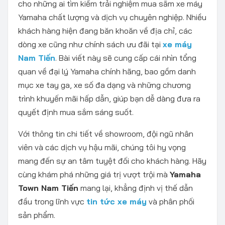
cho những ai tìm kiếm trải nghiệm mua sắm xe máy
Yamaha chất lượng và dịch vụ chuyên nghiệp. Nhiều
khách hàng hiện đang băn khoăn về địa chỉ, các
dòng xe cũng như chính sách ưu đãi tại
xe máy
Nam Tiến
. Bài viết này sẽ cung cấp cái nhìn tổng
quan về đại lý Yamaha chính hãng, bao gồm danh
mục xe tay ga, xe số đa dạng và những chương
trình khuyến mãi hấp dẫn, giúp bạn dễ dàng đưa ra
quyết định mua sắm sáng suốt.
Với thông tin chi tiết về showroom, đội ngũ nhân
viên và các dịch vụ hậu mãi, chúng tôi hy vọng
mang đến sự an tâm tuyệt đối cho khách hàng. Hãy
cùng khám phá những giá trị vượt trội mà
Yamaha
Town Nam Tiến
mang lại, khẳng định vị thế dẫn
đầu trong lĩnh vực
tin tức xe máy
và phân phối
sản phẩm.