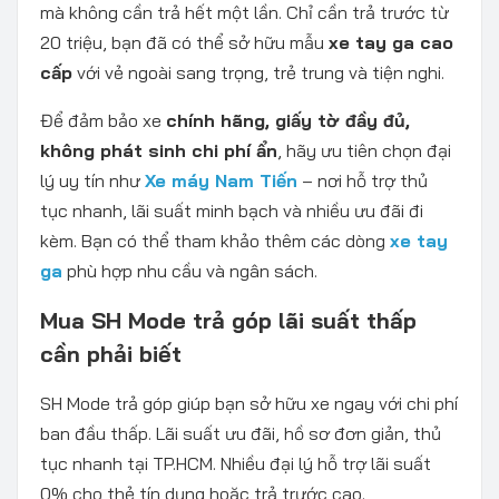
mà không cần trả hết một lần. Chỉ cần trả trước từ
20 triệu, bạn đã có thể sở hữu mẫu
xe tay ga cao
cấp
với vẻ ngoài sang trọng, trẻ trung và tiện nghi.
Để đảm bảo xe
chính hãng, giấy tờ đầy đủ,
không phát sinh chi phí ẩn
, hãy ưu tiên chọn đại
lý uy tín như
Xe máy Nam Tiến
– nơi hỗ trợ thủ
tục nhanh, lãi suất minh bạch và nhiều ưu đãi đi
kèm. Bạn có thể tham khảo thêm các dòng
xe tay
ga
phù hợp nhu cầu và ngân sách.
Mua SH Mode trả góp lãi suất thấp
cần phải biết
SH Mode trả góp giúp bạn sở hữu xe ngay với chi phí
ban đầu thấp. Lãi suất ưu đãi, hồ sơ đơn giản, thủ
tục nhanh tại TP.HCM. Nhiều đại lý hỗ trợ lãi suất
0% cho thẻ tín dụng hoặc trả trước cao.