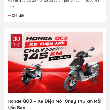
khi tìm hiểu giá xe mới, xe cũ và chi phí lăn bánh trước khi
mua.
Chi tiết
30
Th7
Honda QC3 – Xe Điện Mới Chạy 145 km Mỗi
Lần Sạc