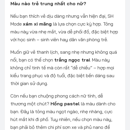
Màu nào trẻ trung nhất cho nữ?
Nếu bạn thích vẻ dịu dàng nhưng vẫn hiện đại, SH
Mode
xám xi măng
là lựa chọn cực kỳ hợp. Tông
màu này vừa nhẹ mắt, vừa dễ phối đồ, đặc biệt hợp
với học sinh – sinh viên hay dân văn phòng trẻ.
Muốn giữ vẻ thanh lịch, sang nhẹ nhưng không quá
nổi, bạn có thể chọn
trắng ngọc trai
. Màu này
không chỉ tinh tế mà còn rất “dễ chiều” – hợp mọi
kiểu trang phục và độ tuổi, đặc biệt bền dáng sau
thời gian sử dụng.
Còn nếu bạn chuộng phong cách nữ tính, dễ
thương một chút?
Hồng pastel
là màu dành cho
bạn. Đây là tông màu ngọt ngào, nhẹ nhàng, cực
hút mắt khi đi phố. Tuy nhiên, nếu chọn màu này,
bạn phải bỏ thêm chi phí sơn xe và phủ nano để