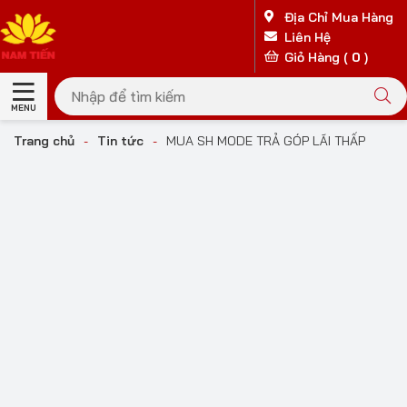
Địa Chỉ Mua Hàng
Liên Hệ
Giỏ Hàng (
0
)
MENU
Trang chủ
-
Tin tức
-
MUA SH MODE TRẢ GÓP LÃI THẤP