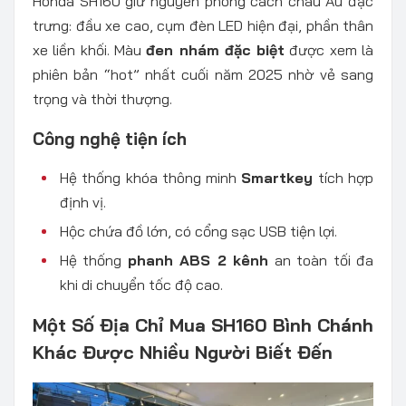
Honda SH160 giữ nguyên phong cách châu Âu đặc
trưng: đầu xe cao, cụm đèn LED hiện đại, phần thân
xe liền khối. Màu
đen nhám đặc biệt
được xem là
phiên bản “hot” nhất cuối năm 2025 nhờ vẻ sang
trọng và thời thượng.
Công nghệ tiện ích
Hệ thống khóa thông minh
Smartkey
tích hợp
định vị.
Hộc chứa đồ lớn, có cổng sạc USB tiện lợi.
Hệ thống
phanh ABS 2 kênh
an toàn tối đa
khi di chuyển tốc độ cao.
Một Số Địa Chỉ Mua SH160 Bình Chánh
Khác Được Nhiều Người Biết Đến