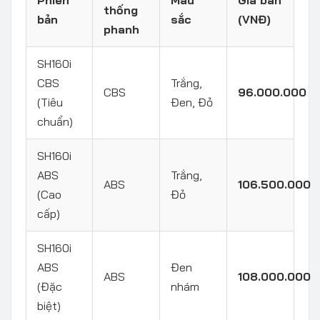
thống
bản
sắc
(VNĐ)
phanh
SH160i
CBS
Trắng,
CBS
96.000.000
(Tiêu
Đen, Đỏ
chuẩn)
SH160i
ABS
Trắng,
ABS
106.500.000
(Cao
Đỏ
cấp)
SH160i
ABS
Đen
ABS
108.000.000
(Đặc
nhám
biệt)