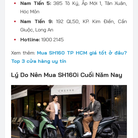
Nam Tiến 5:
385 Tô Ký, Ấp Mới 1, Tân Xuân,
Hóc Môn
Nam Tiến 9:
192 QL50, KP. Kim Điền, Cần
Giuộc, Long An
Hotline:
1900 2145
Xem thêm:
Mua SH160 TP HCM giá tốt ở đâu?
Top 3 cửa hàng uy tín
Lý Do Nên Mua SH160i Cuối Năm Nay