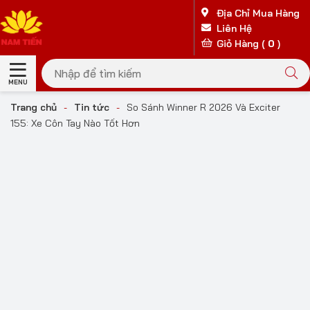
Địa Chỉ Mua Hàng
Liên Hệ
Giỏ Hàng (
0
)
MENU
Trang chủ
-
Tin tức
-
So Sánh Winner R 2026 Và Exciter
155: Xe Côn Tay Nào Tốt Hơn