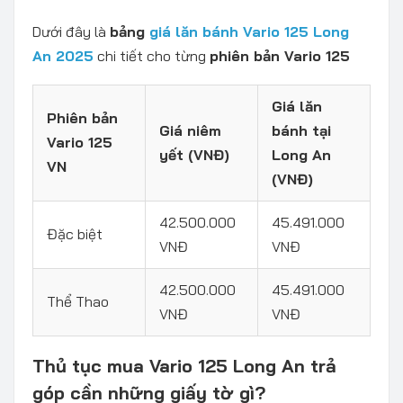
Dưới đây là
bảng
giá lăn bánh Vario 125 Long
An 2025
chi tiết cho từng
phiên bản Vario 125
Giá lăn
Phiên bản
Giá niêm
bánh tại
Vario 125
yết (VNĐ)
Long An
VN
(VNĐ)
42.500.000
45.491.000
Đặc biệt
VNĐ
VNĐ
42.500.000
45.491.000
Thể Thao
VNĐ
VNĐ
Thủ tục mua Vario 125 Long An trả
góp cần những giấy tờ gì?