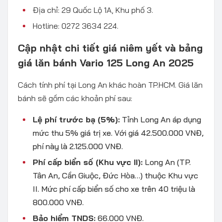
Địa chỉ: 29 Quốc Lộ 1A, Khu phố 3.
Hotline: 0272 3634 224.
Cập nhật chi tiết giá niêm yết và bảng
giá lăn bánh Vario 125 Long An 2025
Cách tính phí tại Long An khác hoàn TP.HCM. Giá lăn
bánh sẽ gồm các khoản phí sau:
Lệ phí trước bạ (5%):
Tỉnh Long An áp dụng
mức thu 5% giá trị xe. Với giá 42.500.000 VNĐ,
phí này là 2.125.000 VNĐ.
Phí cấp biển số (Khu vực II):
Long An (TP.
Tân An, Cần Giuộc, Đức Hòa…) thuộc Khu vực
II. Mức phí cấp biển số cho xe trên 40 triệu là
800.000 VNĐ.
Bảo hiểm TNDS:
66.000 VNĐ.