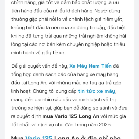
chính hãng, giá tốt và đảm bảo chất lượng là ưu
tiên hàng đầu của nhiều khách hàng. Người dùng
thường gặp phải nỗi lo về chênh lệch giá niêm yết,
không biết đâu là nơi mua xe đáng tin cậy, đặc biệt
khi họ đã từng trải qua những trải nghiệm không hài
lòng tại các nơi bán kém chuyên nghiệp hoặc thiếu
minh bạch về giấy tờ xe.
Để giải quyết vấn đề này,
Xe Máy Nam Tiến
đã
tổng hợp danh sách các cửa hàng xe máy hàng
đầu tại Long An, với những mẫu xe tay ga trả góp
linh hoạt. Chúng tôi cung cấp
tin tức xe máy
,
mang đến cái nhìn sâu sắc và minh bạch về thị
trường xe hiện tại, giúp bạn dễ dàng so sánh và đưa
ra quyết định
mua Vario 125 Long An
với mức giá
tốt nhất và dịch vụ chu đáo trong năm 2025.
Mua
Vario 125
Long An ở địa chỉ nào