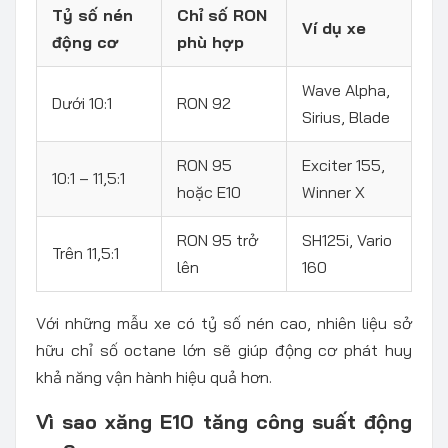
Tỷ số nén
Chỉ số RON
Ví dụ xe
động cơ
phù hợp
Wave Alpha,
Dưới 10:1
RON 92
Sirius, Blade
RON 95
Exciter 155,
10:1 – 11,5:1
hoặc E10
Winner X
RON 95 trở
SH125i, Vario
Trên 11,5:1
lên
160
Với những mẫu xe có tỷ số nén cao, nhiên liệu sở
hữu chỉ số octane lớn sẽ giúp động cơ phát huy
khả năng vận hành hiệu quả hơn.
Vì sao xăng E10 tăng công suất động