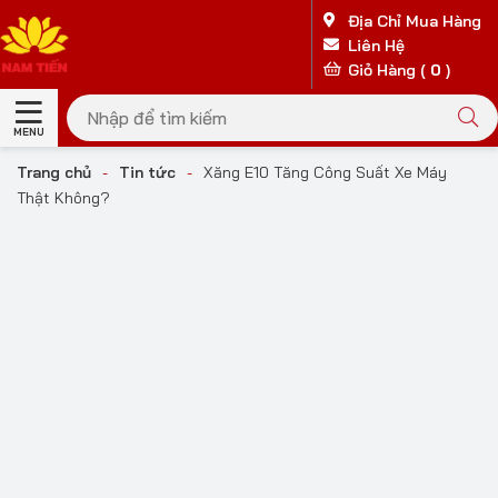
Địa Chỉ Mua Hàng
Liên Hệ
Giỏ Hàng (
0
)
MENU
Trang chủ
-
Tin tức
-
Xăng E10 Tăng Công Suất Xe Máy
Thật Không?