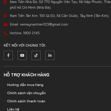
Nam Tiến Nhà Bè: Số 770 Nguyễn Văn Tạo, Xã Hiệp Phước, Thà
phố Hồ Chí Minh (Nhà Bè).
Nam Tiến Tân Kim: 192 QL50, Xã Cần Giuộc, Tây Ninh (Tân Kim).
Email: xemaynamtien123@gmail.com
Hotline: 1900 2145
KẾT NỐI VỚI CHÚNG TÔI:
HỖ TRỢ KHÁCH HÀNG
Hướng dẫn mua hàng
Chính sách vận chuyển
Chính sách thanh toán
Liên hệ