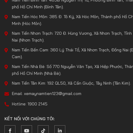
phố Hồ Chí Minh (Bình Tân).
Nam Tiến Hóc Môn: 385 Đ. Tô Ký, Xã Hóc Môn, Thành phố Hồ Ch
Minh (Hóc Môn).
Nam Tiến Nhơn Trạch: 720 Đ. Hùng Vương, Xã Nhơn Trạch, Tỉnh
Nai (Nhơn Trạch).
Nam Tiến Bến Cam: 360 Lý Thái Tổ, Xã Nhơn Trạch, Đồng Nai (
Cam).
Nam Tiến Nhà Bè: Số 770 Nguyễn Văn Tạo, Xã Hiệp Phước, Thà
phố Hồ Chí Minh (Nhà Bè).
Nam Tiến Tân Kim: 192 QL50, Xã Cần Giuộc, Tây Ninh (Tân Kim).
Email: xemaynamtien123@gmail.com
Hotline: 1900 2145
KẾT NỐI VỚI CHÚNG TÔI: