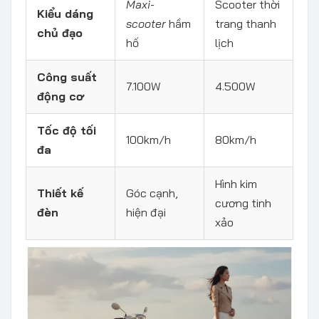
Maxi-
Scooter thời
Kiểu dáng
scooter
hầm
trang thanh
chủ đạo
hố
lịch
Công suất
7.100W
4.500W
động cơ
Tốc độ tối
100km/h
80km/h
đa
Hình kim
Thiết kế
Góc cạnh,
cương tinh
đèn
hiện đại
xảo