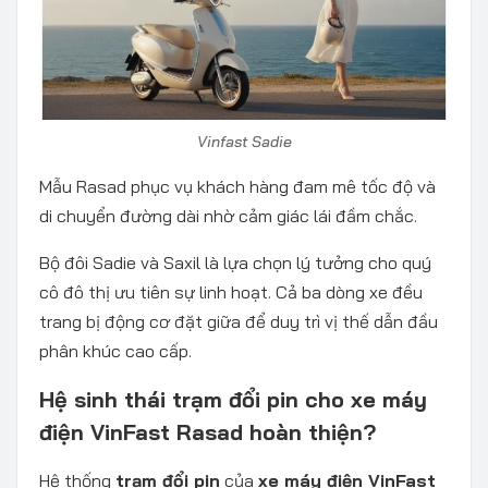
Vinfast Sadie
Mẫu Rasad phục vụ khách hàng đam mê tốc độ và
di chuyển đường dài nhờ cảm giác lái đầm chắc.
Bộ đôi Sadie và Saxil là lựa chọn lý tưởng cho quý
cô đô thị ưu tiên sự linh hoạt. Cả ba dòng xe đều
trang bị động cơ đặt giữa để duy trì vị thế dẫn đầu
phân khúc cao cấp.
Hệ sinh thái trạm đổi pin cho xe máy
điện VinFast Rasad hoàn thiện?
Hệ thống
trạm đổi pin
của
xe máy điện VinFast