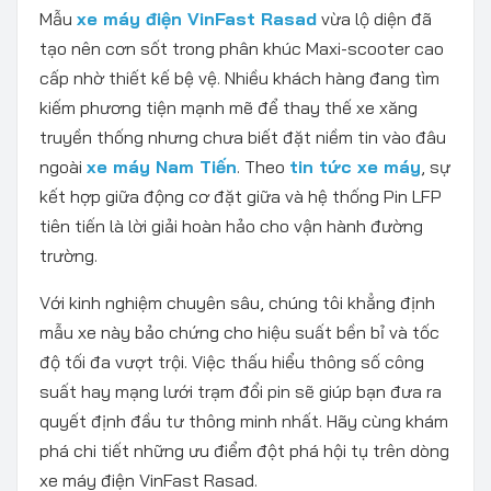
Mẫu
xe máy điện VinFast Rasad
vừa lộ diện đã
tạo nên cơn sốt trong phân khúc Maxi-scooter cao
cấp nhờ thiết kế bệ vệ. Nhiều khách hàng đang tìm
kiếm phương tiện mạnh mẽ để thay thế xe xăng
truyền thống nhưng chưa biết đặt niềm tin vào đâu
ngoài
xe máy Nam Tiến
. Theo
tin tức xe máy
, sự
kết hợp giữa động cơ đặt giữa và hệ thống Pin LFP
tiên tiến là lời giải hoàn hảo cho vận hành đường
trường.
Với kinh nghiệm chuyên sâu, chúng tôi khẳng định
mẫu xe này bảo chứng cho hiệu suất bền bỉ và tốc
độ tối đa vượt trội. Việc thấu hiểu thông số công
suất hay mạng lưới trạm đổi pin sẽ giúp bạn đưa ra
quyết định đầu tư thông minh nhất. Hãy cùng khám
phá chi tiết những ưu điểm đột phá hội tụ trên dòng
xe máy điện VinFast Rasad.