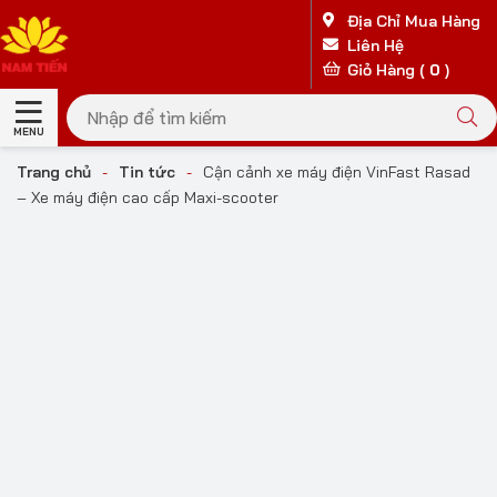
Địa Chỉ Mua Hàng
Liên Hệ
Giỏ Hàng (
0
)
MENU
Trang chủ
-
Tin tức
-
Cận cảnh xe máy điện VinFast Rasad
– Xe máy điện cao cấp Maxi-scooter