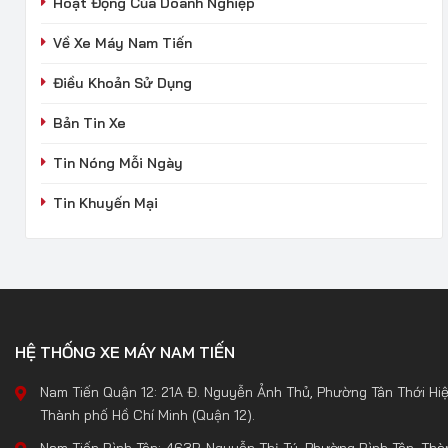
Hoạt Động Của Doanh Nghiệp
Về Xe Máy Nam Tiến
Điều Khoản Sử Dụng
Bản Tin Xe
Tin Nóng Mỗi Ngày
Tin Khuyến Mại
HỆ THỐNG XE MÁY NAM TIẾN
Nam Tiến Quận 12: 21A Đ. Nguyễn Ảnh Thủ, Phường Tân Thới Hiệ
Thành phố Hồ Chí Minh (Quận 12).
Nam Tiến Bình Tân: 463B Nguyễn Thị Tú, Phường Bình Tân, Thà