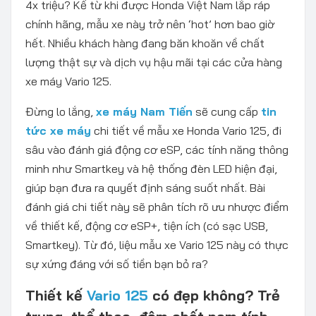
4x triệu? Kể từ khi được Honda Việt Nam lắp ráp
chính hãng, mẫu xe này trở nên ‘hot’ hơn bao giờ
hết. Nhiều khách hàng đang băn khoăn về chất
lượng thật sự và dịch vụ hậu mãi tại các cửa hàng
xe máy Vario 125.
Đừng lo lắng,
xe máy Nam Tiến
sẽ cung cấp
tin
tức xe máy
chi tiết về mẫu xe Honda Vario 125, đi
sâu vào đánh giá động cơ eSP, các tính năng thông
minh như Smartkey và hệ thống đèn LED hiện đại,
giúp bạn đưa ra quyết định sáng suốt nhất. Bài
đánh giá chi tiết này sẽ phân tích rõ ưu nhược điểm
về thiết kế, động cơ eSP+, tiện ích (có sạc USB,
Smartkey). Từ đó, liệu mẫu xe Vario 125 này có thực
sự xứng đáng với số tiền bạn bỏ ra?
Thiết kế
Vario 125
có đẹp không? Trẻ