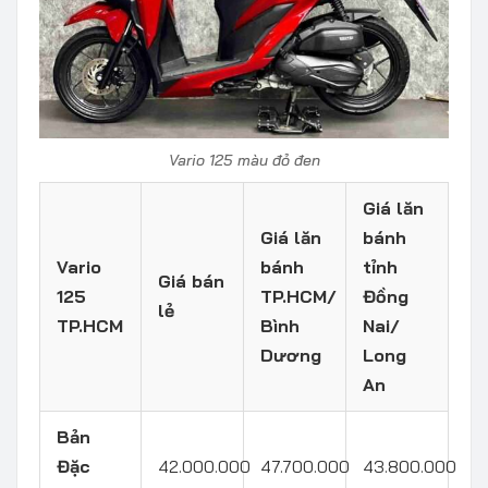
Vario 125 màu đỏ đen
Giá lăn
Giá lăn
bánh
Vario
bánh
tỉnh
Giá bán
125
TP.HCM/
Đồng
lẻ
TP.HCM
Bình
Nai/
Dương
Long
An
Bản
Đặc
42.000.000
47.700.000
43.800.000