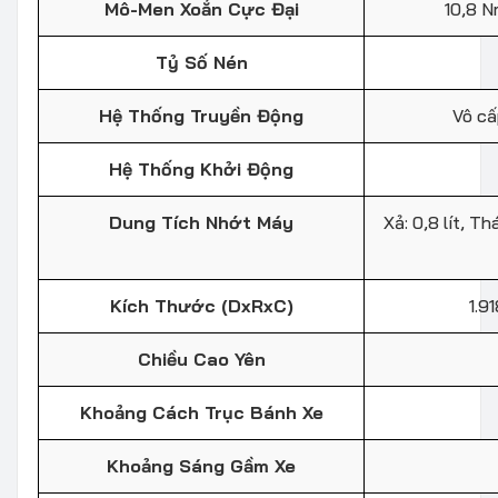
Mô-Men Xoắn Cực Đại
10,8 N
Tỷ Số Nén
Hệ Thống Truyền Động
Vô cấ
Hệ Thống Khởi Động
Dung Tích Nhớt Máy
Xả: 0,8 lít, Th
Kích Thước (DxRxC)
1.9
Chiều Cao Yên
Khoảng Cách Trục Bánh Xe
Khoảng Sáng Gầm Xe