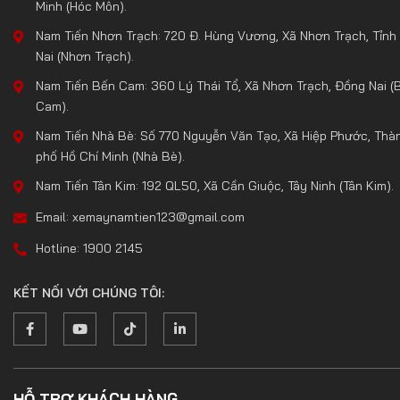
Minh (Hóc Môn).
Nam Tiến Nhơn Trạch: 720 Đ. Hùng Vương, Xã Nhơn Trạch, Tỉnh
Nai (Nhơn Trạch).
Nam Tiến Bến Cam: 360 Lý Thái Tổ, Xã Nhơn Trạch, Đồng Nai (
Cam).
Nam Tiến Nhà Bè: Số 770 Nguyễn Văn Tạo, Xã Hiệp Phước, Thà
phố Hồ Chí Minh (Nhà Bè).
Nam Tiến Tân Kim: 192 QL50, Xã Cần Giuộc, Tây Ninh (Tân Kim).
Email: xemaynamtien123@gmail.com
Hotline: 1900 2145
KẾT NỐI VỚI CHÚNG TÔI:
HỖ TRỢ KHÁCH HÀNG