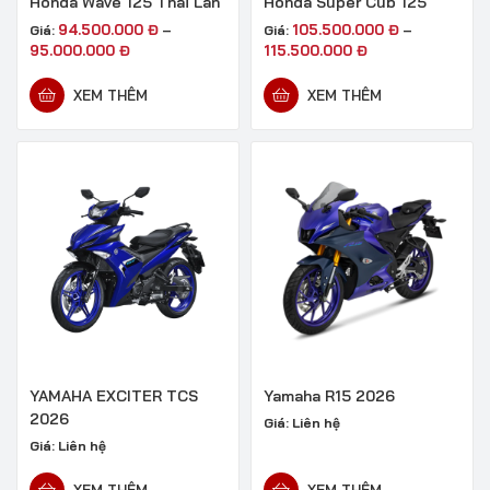
Honda Wave 125 Thái Lan
Honda Super Cub 125
94.500.000
Đ
105.500.000
Đ
Giá:
–
Giá:
–
95.000.000
Đ
115.500.000
Đ
XEM THÊM
XEM THÊM
YAMAHA EXCITER TCS
Yamaha R15 2026
2026
Giá:
Liên hệ
Giá:
Liên hệ