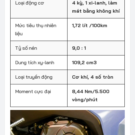
Loại động cơ
4 kỳ, 1 xi-lanh, làm
mát bằng không khí
Mức tiêu thụ nhiên
1,72 lít /100km
liệu
Tỷ số nén
9,0 : 1
Dung tích xy-lanh
109,2 cm3
Loại truyền động
Cơ khí, 4 số tròn
Moment cực đại
8,44 Nm/5.500
vòng/phút