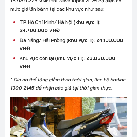
18.939.273 VNĐ
thì Wave Alpha 2025 cổ điển có
mức giá lăn bánh tại các khu vực như sau:
TP. Hồ Chí Minh/ Hà Nội
(khu vực I)
:
24.700.000 VNĐ
Đà Nẵng/ Hải Phòng
(khu vực II): 24.100.000
VNĐ
Khu vực còn lại
(khu vực III): 23.850.000
VNĐ
*
Giá có thể tăng giảm theo thời gian, liên hệ hotline
1900 2145
để nhận báo giá tại thời gian thực.