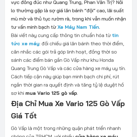
vực đông đúc như Quang Trung, Phan Văn Trị? Nỗi
lo thường gặp là sợ giá lăn bánh “đội” cao, lãi suất
mù mờ và thủ tục rườm rà, trong khi vẫn muốn nhận
tư vấn minh bạch từ
Xe Máy Nam Tiến
.
Bài viết này cung cấp thông tin chuẩn hóa từ
tin
tức xe máy
: đối chiếu giá lăn bánh theo thời điểm,
cân nhắc các gói trả góp linh hoạt, đồng thời so
sánh các điểm bán gần Gò Vấp như khu Honda
Quang Trung Gò Vấp và các cửa hàng xe máy uy tín.
Cách tiếp cận này giúp bạn minh bạch chi phí, rút
ngắn thời gian ra quyết định và tăng tỷ lệ duyệt hồ
sơ khi
mua Vario 125 gò vấp
.
Địa Chỉ Mua Xe Vario 125 Gò Vấp
Giá Tốt
Gò Vấp là một trong những quận phát triển nhanh
chóng của TP.HCM, với nhiều
cửa hàng xe máy