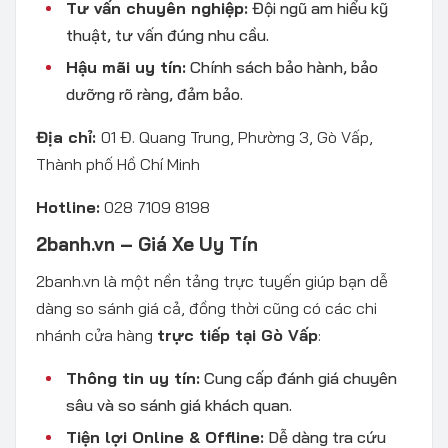
Tư vấn chuyên nghiệp:
Đội ngũ am hiểu kỹ
thuật, tư vấn đúng nhu cầu.
Hậu mãi uy tín:
Chính sách bảo hành, bảo
dưỡng rõ ràng, đảm bảo.
Địa chỉ:
01 Đ. Quang Trung, Phường 3, Gò Vấp,
Thành phố Hồ Chí Minh
Hotline:
028 7109 8198
2banh.vn – Giá Xe Uy Tín
2banh.vn là một nền tảng trực tuyến giúp bạn dễ
dàng so sánh giá cả, đồng thời cũng có các chi
nhánh cửa hàng
trực tiếp tại Gò Vấp
:
Thông tin uy tín:
Cung cấp đánh giá chuyên
sâu và so sánh giá khách quan.
Tiện lợi Online & Offline:
Dễ dàng tra cứu