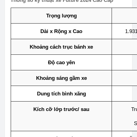
Thông số kỹ thuật xe Future 2024 Cao Cấp
Trọng lượng
Dài x Rộng x Cao
1.93
Khoảng cách trục bánh xe
Độ cao yên
Khoảng sáng gầm xe
Dung tích bình xăng
Kích cỡ lớp trước/ sau
Tr
S