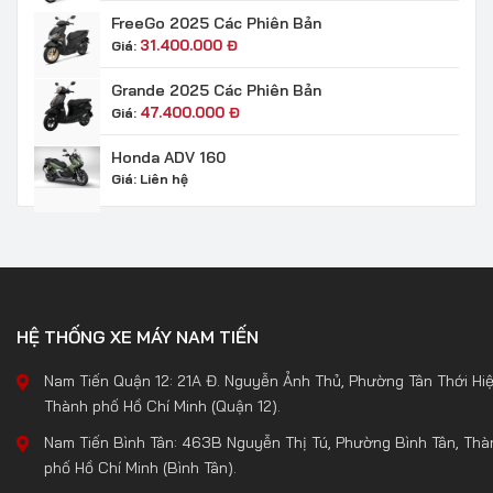
FreeGo 2025 Các Phiên Bản
31.400.000
Đ
Giá:
Grande 2025 Các Phiên Bản
47.400.000
Đ
Giá:
Honda ADV 160
Giá:
Liên hệ
HỆ THỐNG XE MÁY NAM TIẾN
Nam Tiến Quận 12: 21A Đ. Nguyễn Ảnh Thủ, Phường Tân Thới Hiệ
Thành phố Hồ Chí Minh (Quận 12).
Nam Tiến Bình Tân: 463B Nguyễn Thị Tú, Phường Bình Tân, Thà
phố Hồ Chí Minh (Bình Tân).