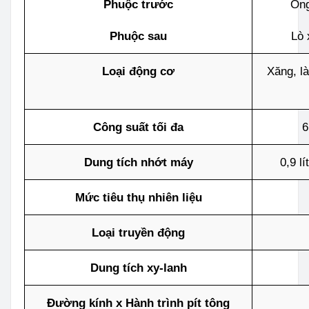
Phuộc trước
Ống
Phuộc sau
Lò 
Loại động cơ
Xăng, l
Công suất tối đa
6
Dung tích nhớt máy
0,9 lí
Mức tiêu thụ nhiên liệu
Loại truyền động
Dung tích xy-lanh
Đường kính x Hành trình pít tông