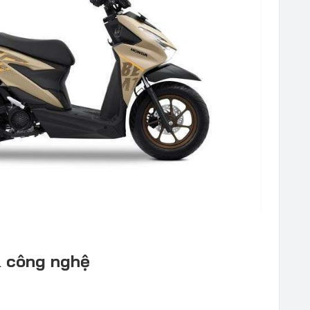
& công nghệ
c